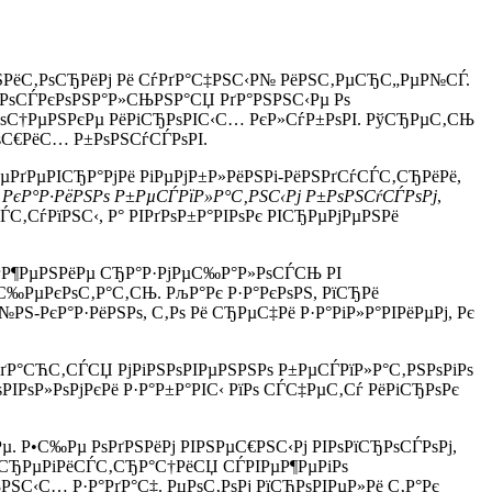
ѕРЅРёС‚РѕСЂРёРј Рё СѓРґР°С‡РЅС‹Р№ РёРЅС‚РµСЂС„РµР№СЃ.
ґРѕСЃРєРѕРЅР°Р»СЊРЅР°СЏ РґР°РЅРЅС‹Рµ Рѕ
РѕС†РµРЅРєРµ РёРіСЂРѕРІС‹С… РєР»СѓР±РѕРІ. РўСЂРµС‚СЊ
ѕС€РёС… Р±РѕРЅСѓСЃРѕРІ.
РµРґРµРІСЂР°РјРё РіРµРјР±Р»РёРЅРі-РёРЅРґСѓСЃС‚СЂРёРё,
єР°Р·РёРЅРѕ Р±РµСЃРїР»Р°С‚РЅС‹Рј Р±РѕРЅСѓСЃРѕРј
,
‚СѓРїРЅС‹, Р° РІРґРѕР±Р°РІРѕРє РІСЂРµРјРµРЅРё
СѓР¶РµРЅРёРµ СЂР°Р·РјРµС‰Р°Р»РѕСЃСЊ РІ
РµРєРѕС‚Р°С‚СЊ. РљР°Рє Р·Р°РєРѕРЅ, РїСЂРё
Ѕ-РєР°Р·РёРЅРѕ, С‚Рѕ Рё СЂРµС‡Рё Р·Р°РіР»Р°РІРёРµРј, Рє
РґР°СЋС‚СЃСЏ РјРіРЅРѕРІРµРЅРЅРѕ Р±РµСЃРїР»Р°С‚РЅРѕРіРѕ
РІРѕР»РѕРјРєРё Р·Р°Р±Р°РІС‹ РїРѕ СЃС‡РµС‚Сѓ РёРіСЂРѕРє
. Р•С‰Рµ РѕРґРЅРёРј РІРЅРµС€РЅС‹Рј РІРѕРїСЂРѕСЃРѕРј,
СЂРµРіРёСЃС‚СЂР°С†РёСЏ СЃРІРµР¶РµРіРѕ
ЅС‹С… Р·Р°РґР°С‡. РџРѕС‚РѕРј РїСЂРѕРІРµР»Рё С‚Р°Рє