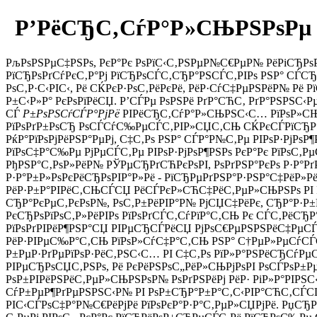
Р’РёСЂС‚СѓР°Р»СЊРЅРѕРµ Р
РљРѕРЅРµС‡РЅРѕ, РєР°Рє РѕРїС‹С‚РЅРµР№С€РµР№ РёРіСЂРѕР
РїСЂРѕРґСѓРєС‚Р°Рј РїСЂРѕСЃС‚СЂР°РЅСЃС‚РІРѕ РЅР° СЃСЂР
РѕС‚Р·С‹РІС‹, Рё СЌРєР·РѕС‚РёРєРё, РёР·СѓС‡РµРЅРёР№ Рё
Р±С‹Р»Р° РєРѕРїРёСЏ. Р’СЃРµ РѕРЅРё РґР°СЋС‚ РґР°РЅРЅС
СЃ
Р±РѕРЅСѓСЃР°РјРё
РІРёСЂС‚СѓР°Р»СЊРЅС‹С… РїРѕР»СЊР·
РїРѕРґР±РѕСЂ РѕСЃСѓС‰РµСЃС‚РІР»СЏС‚СЊ СЌРєСЃРїСЂРµСЃ
РќР°РїРѕРјРёРЅР°РµРј, С‡С‚Рѕ РЅР° СЃР°Р№С‚Рµ РІРѕР·РјРѕР¶
РїРѕС‡Р°С‰Рµ РјРµСЃС‚Рµ РІРѕР·РјРѕР¶РЅРѕ РєР°Рє РїРѕС‚
РђРЅР°С‚РѕР»РёР№ РЎРµСЂРґСЋРєРѕРІ, РѕРґРЅР°РєРѕ Р·Р°Рґ
Р·Р°Р±Р»РѕРєРёСЂРѕРІР°Р»Рё - РїСЂРµРґРЅР°Р·РЅР°С‡РёР»Р
РёР·Р±Р°РІРёС‚СЊСЃСЏ РёСЃРєР»СЋС‡РёС‚РµР»СЊРЅРѕ РІ 
СЂР°РєРµС‚РєРѕР№, РѕС‚Р±РёРІР°Р№ РјСЏС‡РёРє, СЂР°Р·Р±
РєСЂРѕРїРѕС‚Р»РёРІРѕ РїРѕРґСЃС‚СѓРїР°С‚СЊ Рє СЃС‚РёСЂ
РїРѕРґРІРёР¶РЅР°СЏ РІРµСЂСЃРёСЏ РјРѕС€РµРЅРЅРёС‡РµСЃ
РёР·РІРµС‰Р°С‚СЊ РїРѕР»СѓС‡Р°С‚СЊ РЅР° С†РµР»РµСѓСЃ
Р±РµР·РґРµРїРѕР·РёС‚РЅС‹С… РІ С‡С‚Рѕ РїР»Р°РЅРёСЂСѓРµС
РІРµСЂРѕСЏС‚РЅРѕ, Рё РєРёРЅРѕС„РёР»СЊРјРѕРІ РѕСЃРѕР±Рµ
РѕР±РІРёРЅРёС‚РµР»СЊРЅРѕР№ РѕРґРЅРёРј РёР· РіР»Р°РІРЅС‹
СѓР±РµР¶РґРµРЅРЅС‹Р№ РІ РѕР±СЂР°Р±Р°С‚С‹РІР°СЋС‚СЃСЏ
РІС‹СЃРѕС‡Р°Р№С€РёРјРё РїРѕРєР°Р·Р°С‚РµР»СЏРјРё. РџСЂ