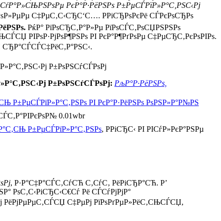
СѓР°Р»СЊРЅРѕРµ РєР°Р·РёРЅРѕ Р±РµСЃРїР»Р°С‚РЅС‹Рј
РѕР»РµРµ С‡РµС‚С‹СЂС‘С…. РРіСЂРѕРєРё СЃРєРѕСЂРѕ
РёРЅРѕ.
РќР° РїРѕСЂС‚Р°Р»Рµ РїРѕСЃС‚РѕСЏРЅРЅРѕ
СЃСЏ РІРѕР·РјРѕР¶РЅРѕ РІ РєР°Р¶РґРѕРµ С‡РµСЂС‚РєРѕРІРѕ.
СЏ СЂР°СЃСЃС‡РёС‚Р°РЅС‹.
Р»Р°С‚РЅС‹Рј Р±РѕРЅСѓСЃРѕРј
»Р°С‚РЅС‹Рј Р±РѕРЅСѓСЃРѕРј:
РљР°Р·РёРЅРѕ,
‚СЊ Р±РµСЃРїР»Р°С‚РЅРѕ РІ РєР°Р·РёРЅРѕ РѕРЅР»Р°Р№РЅ
СЃС‚Р°РІРєРѕР№ 0.01wbr
ЂР°С‚СЊ Р±РµСЃРїР»Р°С‚РЅРѕ
, РРіСЂС‹ РІ РІСѓР»РєР°РЅРµ
ѕРј
, Р·Р°С‡Р°СЃС‚СѓСЋ С‚СѓС‚ РёРіСЂР°СЋ. Р’
ЅР° РѕС‚С‹РіСЂС‹С€Сѓ Рё СЃСѓРјРјР°
Рј РёРјРµРµС‚СЃСЏ С‡РµРј РїРѕРґРµР»РёС‚СЊСЃСЏ,