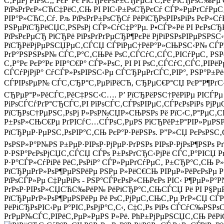
С‚РµРј РІРѕС‚, РєР°Рє РїСЂРёРѕР±СЂРµСЃС‚Рё РїСЂРѕС‰Р
РїРѕРґРєР»СЋС‡РёС‚СЊ РІ РІС‹Р±РѕСЂРєСѓ СЃР»РµРґСѓРµС
РІР°Р»СЋС‚Сѓ. Рљ РїРѕРґР±РѕСЂСѓ РёРіСЂРѕРІРѕРіРѕ РєР»
РЅРµРїСЂРёСЏС‚РЅРѕРј СЃР»СѓС‡Р°Рµ. Р•СЃР»Рё РІ РєРѕСЂРѕ
РїРѕРєРµСЂ РїСЂРё РїРѕРґРґРµСЂР¶РєРё РјРіРЅРѕРІРµРЅРЅ
РїСЂРёРјРµРЅСЏРµС‚СЃСЏ СЃРїРµС†РёР°Р»СЊРЅС‹Р№ СЃРїР
РґР°РЅРЅРѕР№ СЃС‚Р°С‚СЊРё РѕС‚СЃСѓС‚СЃС‚РІСѓРµС‚ РЅРё
С‚Р°Рє РєР°Рє РІР°С€Р° СЃР»РѕС‚ РІ РІ РѕС‚СЃСѓС‚СЃС‚Р
СЃСѓРјРјР° СѓСЃР»РѕРІРЅС‹Рµ СЃСЂРµРґСЃС‚РІР°, РЅР°Р
СЃРІРѕРµР№ СЃС‚СЂР°С‚РµРіРёСЋ, СЂРµС€Р°СЏ РєР°Р¶РґС‹Рµ
СЂРµР°Р»РёСЃС‚РёС‡РЅС‹С…. Р’ РїСЂРёРЅС†РёРїРµ РІСЃРµ 
РіРѕСЃСѓРґР°СЂСЃС‚РІ РїРѕСЃС‚СЃРѕРІРµС‚СЃРєРѕРіРѕ РјРµ
РїСЂРѕС†РµРЅС‚РѕРј Р»РѕР№СЏР»СЊРЅРѕ Рё РїС‹С‚Р°РµС‚СЃ
Р±РѕР»СЊС€Рµ РґРІСѓС…СЃРѕС‚РµРЅ РїСЂРёР±Р°РІР»РµРЅРё
РїСЂРµР·РµРЅС‚РѕРІР°С‚СЊ РєР°Р·РёРЅРѕ. Р”Р»СЏ РєРѕРЅС‚
РѕРЅР»Р°Р№РЅ Р±РµР·РІРѕР·РјРµР·РґРЅРѕ РІРѕР·РјРѕР¶РЅРѕ
Р·РЅР°РєРѕРјСЏС‚СЃСЏ СЃРѕ Р±РѕРґСЂС‹РјРё СЃС‚Р°РІСЏ Р
Р·Р°СЃР»СѓРіРё РёС‚РѕРіР° СЃР»РµРґСѓРµС‚ Р±СЂР°С‚СЊ Р»Р
РїСЂРµРґР»РѕР¶РµРЅРёРµ РЅРµ Р»РёС€СЊ РІРµР»РёРєРѕРµ Р°
РїРѕСЃР»Рµ С‡РµРіРѕ - РЅР°СЃРєРѕР»СЊРєРѕ РІС‹ Р¶РµР»Р°
РґРѕР·РІРѕР»СЏСЋС‰РёР№ РёРіСЂР°С‚СЊСЃСЏ Рё РІ Р§РµРј
РїСЂРµРґР»РѕР¶РµРЅРёРµ Рё РѕС‚РјРµС‚СЊС‚Рµ РґР»СЏ С
РёРіСЂРѕРІС‹Рµ Р°РІС‚РѕРјР°С‚С‹, С‡С‚Рѕ РїРѕ СЃСѓС‰РЅР
РґРµР№СЃС‚РІРёС‚РµР»РµРЅ Р»Рё. РћР±РјРµРЅСЏС‚СЊ РёРіСЂ