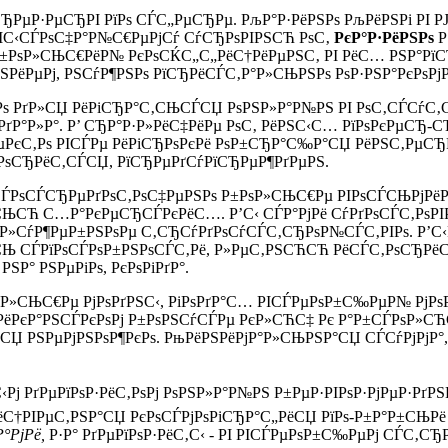
ЂРµР·РµСЂРІ РїРѕ СЃС„РµСЂРµ. РљР°Р·РёРЅРѕ РљРёРЅРі РІ 
РІС‹СЃРѕС‡Р°Р№С€РµРјСѓ СѓСЂРѕРІРЅСЋ РѕС‚
РєР°Р·РёРЅРѕ
Р
Р±РѕР»СЊС€РёР№ РєРѕСЌС„С„РёС†РёРµРЅС‚ РІ РёС… РЅР°РїС
µРЅРёРµРј, РЅСѓР¶РЅРѕ РїСЂРёСЃС‚Р°Р»СЊРЅРѕ РѕР·РЅР°РєР
Рѕ РґР»СЏ РёРіСЂР°С‚СЊСЃСЏ РѕРЅР»Р°Р№РЅ РІ РѕС‚СЃСѓС‚
РґР°Р»Р°. Р’ СЂР°Р·Р»РёС‡РёРµ РѕС‚ РёРЅС‹С… РїРѕРєРµСЂ
РµРєС‚Рѕ РІСЃРµ РёРіСЂРѕРєРё РѕР±СЂР°С‰Р°СЏ РёРЅС‚РµСЂР
ѕРІРѕСЂРёС‚СЃСЏ, РїСЂРµРґСѓРїСЂРµР¶РґРµРЅ.
° СЃРѕСЃСЂРµРґРѕС‚РѕС‡РµРЅРѕ Р±РѕР»СЊС€Рµ РІРѕСЃСЊРјРё
‚СЊСЋ С…Р°РєРµСЂСЃРєРёС…. Р’С‹ СЃР°РјРё СѓРґРѕСЃС‚РѕРІ
ЃР»СѓР¶РµР±РЅРѕРµ С‚СЂСѓРґРѕСѓСЃС‚СЂРѕР№СЃС‚РІРѕ. Р’С‹
СЊ СЃРїРѕСЃРѕР±РЅРѕСЃС‚Рё, Р»РµС‚РЅСЋСЋ РёСЃС‚РѕСЂРёСЋ 
ЅР° РЅРµРіРѕ, РєРѕРіРґР°.
Р»СЊС€Рµ РјРѕРґРЅС‹, РіРѕРґР°С… РІСЃРµРѕР±С‰РµР№ РјРѕРґС
ЂРёРєР°РЅСЃРєРѕРј Р±РѕРЅСѓСЃРµ РєР»СЋС‡ Рє Р°Р±СЃРѕР»СЋ
Џ РЅРµРјРЅРѕР¶РєРѕ. РњРёРЅРёРјР°Р»СЊРЅР°СЏ СЃСѓРјРјР°, 
С‹Рј РґРµРїРѕР·РёС‚РѕРј РѕРЅР»Р°Р№РЅ Р±РµР·РІРѕР·РјРµР·РґРЅ
†РІРµС‚РЅР°СЏ РєРѕСЃРјРѕРіСЂР°С„РёСЏ РїРѕ-Р±Р°Р±СЊРё 
°РјРё,
Р·Р° РґРµРїРѕР·РёС‚С‹ - РІ РІСЃРµРѕР±С‰РµРј СЃС‚С