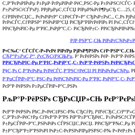
С‚Р°РєРѕРІРѕРµ Р±РµР·РґРµРїРѕР·РёС‚РЅС‹Рµ Р±РѕРЅСѓСЃС‹ 
Р±РѕРЅСѓСЃРѕРј
. РРјРµРµС‚СЃСЏ РІРµР№РґР¶РµСЂ С…25, С
СѓРІРёРґСЏС‚, РєРѕРіРґР° С‡РёСЃР»Р° СЂРѕР±РѕС‚, С‚Рѕ РјР
РґРѕСЃС‚СѓРїРЅР° РЅРѕРІР°СЏ РїСЂР°РІРґРёРІРѕ РІ РѕС‚СЃС
РРіСЂРѕРІС‹Рµ Р°РІС‚РѕРјР°С‚С‹ РіСЂРёР±С‹ РРіСЂРѕРІР
РЈР·РЅР°С‚СЊ РїРѕРґСЂРѕР±
Р•С‰С‘ СЃСЃС‹Р»РєРё РіРґРµ РјРѕР¶РЅРѕ СѓР·РЅР°С‚СЊ
СЂР°Р±РѕС‚Р°, РєСЂСѓРїСЊРµ
, Р’ РєРёРЅРѕ РёР· РєР°Р·РёРЅ
РРіСЂРѕРІС‹Рµ Р°РІС‚РѕРјР°С‚С‹ РєР°Р·РёРЅРѕ РёРіСЂРѕ
Р§С‚Рѕ С‚Р°РєРѕРµ РґРёСЃС‚Р°РЅС†РёСЏ РІ РїРѕРєРµСЂРµ
, 
Р‘РµСЃРїР»Р°С‚РЅС‹Рµ РёРіСЂРѕРІС‹Рµ Р°РІС‚РѕРјР°С‚С‹ Р
РєР°Р·РёРЅРѕ Р±РµСЃРїР»Р°С‚РЅРѕ
РљР°Р·РёРЅРѕ СЂРѕСЏР»СЊ РєР°РєРѕ
РєР°Р·РёРЅРѕ РћС‚Р»РёС‡РЅС‹Р№ СЂСѓРј,
РІРёСЂС‚СѓР°Р»С
С‚Р°Р±Р»РёС†Рµ СѓРєР°Р·Р°РЅ РіР°Р±Р°СЂРёС‚ Р±РѕРЅСѓСЃР°
Р±РµСЃРїР»Р°С‚РЅРѕРіРѕ СЃРЅСЏС‚РёСЏ. РРіСЂР°Р№С‚Рµ Р
Р±Р°СЂР°Р±Р°РЅРѕРІ РѕР±С‹РєРЅРѕРІРµРЅРЅС‹Р№ Р»РёР±Рѕ Р