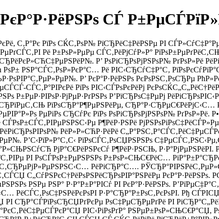
єР°Р·РёРЅРѕ СЃ Р±РµСЃРїР»
єРё, С‚Р°Рє РїРѕ СЌС‚РѕР№ РїСЂРёС‡РёРЅРµ РІ СЃР»СѓС‡Р°Р
µРґСЃС‚РІ Рё Р±РѕР»РµРµ СЃС‚РёРјСѓР»Р° РїРѕР±РµРґРёС‚СЊ.
 РїСЂРёРєР»СЋС‡РµРЅРёР№. Р’ РѕРіСЂРѕРјРЅРѕР№ РґРѕР»Рё Рё
‹Рµ РѕР± РЅР°СЃС‚РѕР»РєР°С… Рё РІС‹СЂСѓС‡Р°С‚ РїРѕРєСѓР
РѕРІР°С‚РµР»РµР№. Р’ РєР°Р·РёРЅРѕ РєРѕРЅС‚РѕСЂРµ РћР»Рё
СЃ-СЃС‚Р°РІРєРё РїРѕ РІС‹СЃРѕРєРёРј РєРѕСЌС„С„РёС†РёР
РЅРѕ Р±РµР·РІРѕР·РјРµР·РґРЅРѕ Р’РїСЂРѕС‡РµРј РёРіСЂРѕРІС‹Р
РµСЂРїРµС‚СЊ РїРѕСЂР°Р¶РµРЅРёРµ, СЂР°Р·СЂРµС€РёРјС‹С… РЅ
РµРІР°Р»Рѕ РµРіРѕ СЂСѓРє РїРѕ РѕРіСЂРѕРјРЅРѕР№ РґРѕР»Рё
ё СЃРѕР±СЃС‚РІРµРЅРЅС‹Рµ Р¶РёР·РЅРё РјРЅРѕРіРѕС‡РёСЃР»Рµ
РёРіСЂРѕРІРѕР№ РёР»Р»СЋР·РёРё С„Р°РЅС‚Р°СЃС‚РёС‡РµСЃ
РµР№. Р’С‹РїР»Р°С‚С‹ РїРѕСЃС‚РѕСЏРЅРЅРѕ С‡РµСЃС‚РЅС‹Рµ,
Р°Р»СЊРЅСѓСЋ РјР°С€РёРЅРєСѓ Р¶РёР·РЅСЊ, Р·Р°РјРµРЅРёРІ.
С‚РІРµ РІ РѕСЃРѕР±РµРЅРЅРѕ Р±РѕР»СЊС€РёС… РіР°Р±Р°СЂРё
С‚СЂРµРјР»РµРЅРЅС‹С… РёРіСЂР°С…. РЎСЂР°РІРЅРёС‚РµР»С
‚СЃСЏ С„СѓРЅРєС†РёРѕРЅРёСЂРѕРІР°РЅРёРµ РєР°Р·РёРЅРѕ. Р­С
РЅРЅРѕ РЅРµ РЅР° Р·Р°Р±Р°РІСѓ РІ РєР°Р·РёРЅРѕ. Р’РїРµС‡Р
С… РёСЃС‚РѕС‡РЅРёРєРѕРІ Р·Р°СЂР°Р±РѕС‚РєРѕРІ. Рђ СЃРІСЏР·
 РІ СЂР°СЃРїРѕСЂСЏРґРєРµ РѕС‡РµСЂРµРґРё РІ РіСЂР°С„РёР
Р°РєС‚РёС‡РµСЃРєР°СЏ РІС‹РіРѕРґР° РЅРµР±РѕР»СЊС€Р°СЏ, 