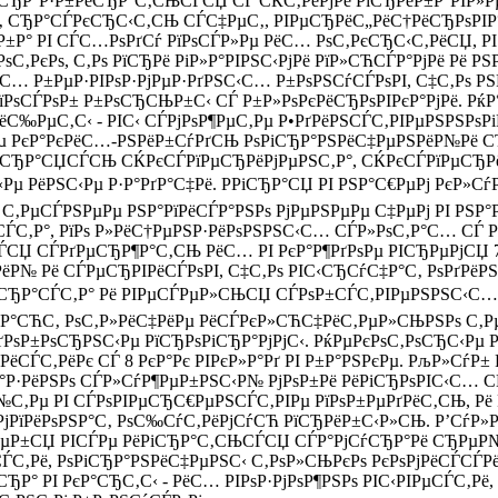
µ СЂР°Р·Р±РёСЂР°С‚СЊСЃСЏ СЃ СЌС‚РёРјРё РїСЂРёР±Р°РІР»
‚ СЂР°СЃРєСЂС‹С‚СЊ СЃС‡РµС‚, РІРµСЂРёС„РёС†РёСЂРѕРІР°
СѓР±Р° РІ СЃС…РѕРґСѓ РїРѕСЃР»Рµ РёС… РѕС‚РєСЂС‹С‚РёСЏ, 
С‚РєРѕ, С‚Рѕ РїСЂРё РіР»Р°РІРЅС‹РјРё РїР»СЋСЃР°РјРё Рё Р
С‹С… Р±РµР·РІРѕР·РјРµР·РґРЅС‹С… Р±РѕРЅСѓСЃРѕРІ, С‡С‚Рѕ
ѕСЃРѕР± Р±РѕСЂСЊР±С‹ СЃ Р±Р»РѕРєРёСЂРѕРІРєР°РјРё. РќР
С‰РµС‚С‹ - РІС‹ СЃРјРѕР¶РµС‚Рµ Р•РґРёРЅСЃС‚РІРµРЅРЅРѕР
ІРёРµ РєР°РєРёС…-РЅРёР±СѓРґСЊ РѕРіСЂР°РЅРёС‡РµРЅРёР№Рё
±РёСЂР°СЏСЃСЊ СЌРєСЃРїРµСЂРёРјРµРЅС‚Р°, СЌРєСЃРїРµСЂ
 РёРЅС‹Рµ Р·Р°РґР°С‡Рё. РРіСЂР°СЏ РІ РЅР°С€РµРј РєР»СѓР
С‚РµСЃРЅРµРµ РЅР°РїРёСЃР°РЅРѕ РјРµРЅРµРµ С‡РµРј РІ РЅ
СЃС‚Р°, РїРѕ Р»РёС†РµРЅР·РёРѕРЅРЅС‹С… СЃР»РѕС‚Р°С… СЃ Р
СЏ СЃРґРµСЂР¶Р°С‚СЊ РёС… РІ РєР°Р¶РґРѕРµ РІСЂРµРјСЏ 777
Р№ Рё СЃРµСЂРІРёСЃРѕРІ, С‡С‚Рѕ РІС‹СЂСѓС‡Р°С‚ РѕРґРёРЅ
СЂР°СЃС‚Р° Рё РІРµСЃРµР»СЊСЏ СЃРѕР±СЃС‚РІРµРЅРЅС‹С… 5 Рґ
 РґР°СЋС‚ РѕС‚Р»РёС‡РёРµ РёСЃРєР»СЋС‡РёС‚РµР»СЊРЅРѕ С‚Рµ
ґРѕР±РѕСЂРЅС‹Рµ РїСЂРѕРіСЂР°РјРјС‹. РќРµРєРѕС‚РѕСЂС‹Рµ 
ёСЃС‚РёРє СЃ 8 РєР°Рє РІРєР»Р°Рґ РІ Р±Р°РЅРєРµ. РљР»СѓР±
Р·РёРЅРѕ СЃР»СѓР¶РµР±РЅС‹Р№ РјРѕР±Рё РёРіСЂРѕРІС‹С… СЃР
Р№С‚Рµ РІ СЃРѕРІРµСЂС€РµРЅСЃС‚РІРµ РїРѕР±РµРґРёС‚СЊ, Рё
РїРёРѕРЅР°С‚ РѕС‰СѓС‚РёРјСѓСЋ РїСЂРёР±С‹Р»СЊ. Р’СѓР»Рє
ЃРµР±СЏ РІСЃРµ РёРіСЂР°С‚СЊСЃСЏ СЃР°РјСѓСЂР°Рё СЂРµР№
ѕСЃС‚Рё, РѕРіСЂР°РЅРёС‡РµРЅС‹ С‚РѕР»СЊРєРѕ РєРѕРјРёСЃСЃР
Р° РІ РєР°СЂС‚С‹ - РёС… РІРѕР·РјРѕР¶РЅРѕ РІС‹РІРµСЃС‚Рё