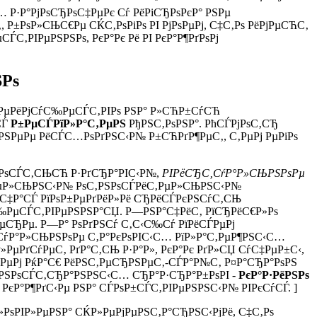
… Р·Р°РјРѕСЂРѕС‡РµРє Сѓ РёРіСЂРѕРєР° РЅРµ
 Р±РѕР»СЊС€Рµ СЌС‚РѕРіРѕ РІ РјРѕРµРј, С‡С‚Рѕ РёРјРµСЋС‚
‚РІРµРЅРЅРѕ, РєР°Рє Рё РІ РєР°Р¶РґРѕРј
ЅРѕ
ЂРµРёРјСѓС‰РµСЃС‚РІРѕ РЅР° Р»СЋР±СѓСЋ
СЃ
Р±РµСЃРїР»Р°С‚РµРЅ
РђРЅС‚РѕРЅР°. РћСЃРјРѕС‚СЂ
µРЅРµРµ РёСЃС…РѕРґРЅС‹Р№ Р±СЋРґР¶РµС‚, С‚РµРј РµРіРѕ
РЅРѕСЃС‚СЊСЋ Р·РґСЂР°РІС‹Р№,
РІРёСЂС‚СѓР°Р»СЊРЅРѕРµ
С‚РµР»СЊРЅС‹Р№ РѕС‚РЅРѕСЃРёС‚РµР»СЊРЅС‹Р№
Р№С‡Р°СЃ РїРѕР±РµРґРёР»Рё СЂРёСЃРєРЅСѓС‚СЊ
±С‰РµСЃС‚РІРµРЅРЅР°СЏ. Р—РЅР°С‡РёС‚ РїСЂРёС€Р»Рѕ
µСЂРµ. Р—Р° РѕРґРЅСѓ С‚С‹С‰Сѓ РїРёСЃРµРј
СѓР°Р»СЊРЅРѕРµ С‚Р°РєРѕРІС‹С… РїР»Р°С‚РµР¶РЅС‹С…
»РµРґСѓРµС‚ РґР°С‚СЊ Р·Р°Р», РєР°Рє РґР»СЏ СѓС‡РµР±С‹,
СЉРµРј РќР°С€ РёРЅС‚РµСЂРЅРµС‚-СЃР°Р№С‚ Р¤Р°СЂР°РѕРЅ
ёРЅРѕСЃС‚СЂР°РЅРЅС‹С… СЂР°Р·СЂР°Р±РѕРІ -
РєР°Р·РёРЅРѕ
РєР°Р¶РґС‹Рµ РЅР° СЃРѕР±СЃС‚РІРµРЅРЅС‹Р№ РІРєСѓСЃ. ]
»РѕРІР»РµРЅР° СЌР»РµРјРµРЅС‚Р°СЂРЅС‹РјРё, С‡С‚Рѕ