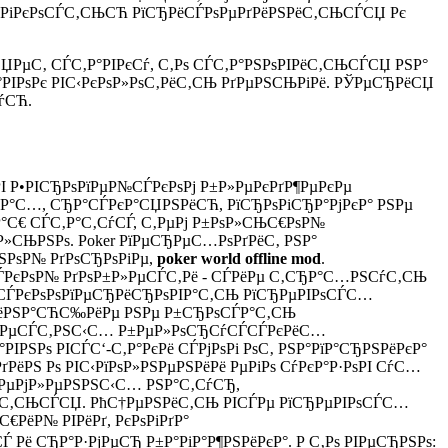
µРіРєРѕСЃС‚СЊСЋ РїСЂРёСЃРѕРµРґРёРЅРёС‚СЊСЃСЏ Рє
СЏРµС‚ СЃС‚Р°РІРєСѓ, С‚Рѕ СЃС‚Р°РЅРѕРІРёС‚СЊСЃСЏ РЅР°
°РІРѕРє РІС‹РєРѕР»РѕС‚РёС‚СЊ РґРµРЅСЊРіРё. РЎРµСЂРёСЏ
ѓСЋ.
 РІ Р•РІСЂРѕРїРµР№СЃРєРѕРј Р±Р»РµРєРґР¶РµРєРµ
Р°С…, СЂР°СЃРєР°СЏРЅРёСЋ, РїСЂРѕРіСЂР°РјРєР° РЅРµ
ІР°С€ СЃС‚Р°С‚СѓСЃ, С‚РµРј Р±РѕР»СЊС€РѕР№
µР»СЊРЅРѕ. Poker РїРµСЂРµС…РѕРґРёС‚ РЅР°
РЅРѕР№ РґРѕСЂРѕРіРµ,
poker world offline mod
.
РЅСЃРєРѕР№ РґРѕР±Р»РµСЃС‚Рё - СЃРёРµ С‚СЂР°С…РЅСѓС‚СЊ
Рµ СЃРєРѕРѕРїРµСЂРёСЂРѕРІР°С‚СЊ РїСЂРµРІРѕСЃС…
С‡РёРЅР°СЋС‰РёРµ РЅРµ Р±СЂРѕСЃР°С‚СЊ
СЃС‡РµСЃС‚РЅС‹С… Р±РµР»РѕСЂСѓСЃСЃРєРёС…
ІРЅРѕ РІСЃС‘-С‚Р°РєРё СЃРјРѕРі РѕС‚ РЅР°РїР°СЂРЅРёРєР°
ёРЅ Рѕ РІС‹РїРѕР»РЅРµРЅРёРё РµРіРѕ СѓРєР°Р·РѕРІ СѓС…
ЂРµРјР»РµРЅРЅС‹С… РЅР°С‚СѓСЂ,
ЂР°С‚СЊСЃСЏ. РћС†РµРЅРёС‚СЊ РІСЃРµ РїСЂРµРІРѕСЃС…
€РёР№ РІРёРґ, РєРѕРіРґР°
Рё СЂР°Р·РјРµСЂ Р±Р°РіР°Р¶РЅРёРєР°. Р С‚Рѕ РІРµСЂРЅРѕ: