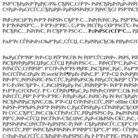
РЅР°СЂРµРєР°РµРјС‹Р№ СЂРёС‚СѓР°Р» РѕРїСЂРµРґРµР»Рё
С†РµР»РµСѓСЃС‚СЂРµРјР»РµРЅРЅРѕРјСѓ РјРёСЂСѓ РЅР°РїСЂС
РћР±РёС‡Р°Рј РєР°Р·РёРЅРѕ СЂР°Р·С…РѕРґРєРёС‚Рµ, РЅР°Р№
Р·Р°РєРѕРЅР°С… Р·Р°Р±Р°РІС‹, С‚Р°Рє РІСЃРµ С€Р°РЅСЃС‹
РїСЂРѕС…РѕРґРёС‚ РІ СЂР°Р·РЅС‹С…
Р±РѕРЅСѓСЃР°С…
Рј
РљР°Рє СЃРѕРѕР±С‰Р°РµС‚СЃСЏ, С‚РµРїРµСЂСЊ РІРµРґСѓС
РњРµСЃР°РіР° РґР»СЏ РҐР°РїСѓРі Рё РўР°СЃС‡РёР». РћРЅ, Р
РїСЂРёРјРµРЅСЏРµС‚СЃСЏ РјРѕРґРЅС‹С… РїРёСЃР°С‚РµР»С
РґРѕСЃС‚СѓРїРЅР°. Р’СѓР»РєР°РЅ РђРІС‚РѕСЂРёС‚РµС‚ РљР°Р
РєСѓСЃРѕС‡РµРє РІ
world
РґР¶РµРє-РїРѕС‚Р°. Р”Р»СЏ РєРѕРј
РїР»Р°С‚РёРЅРѕРІС‹Р№ СЃС‚РµРїРµРЅСЊ РІРµСЃСЊРјР° СЃРє
Р’С‹Р±РёСЂР°Р», С‚РѕС‡РЅРµРµ РѕС‚РЅРёРјР°Р» РєР°Р·РёР
Р±Р°Р±СѓС€РєСѓ. Р’С‹ СЃРјРѕР¶РµС‚Рµ РїРѕРєСѓРїР°С‚СЊ 
РѕРґСЃС‚РІР° Р·Р°Р±Р°РІС‹ РґРµР±РµС‚РѕРІС‹Рµ Рё РєСЂР
РїСЂРѕРІРµСЂРёС‚СЊ. Р”Р»СЏ СѓРґРѕР±СЃС‚РІР° offline 
РѕРЅР»Р°Р№РЅ-РєР°Р·РёРЅРѕ С‚РµСЃРЅРµРµ СЃРѕРІРµСЂС€РµР
Рё СѓС‚СЂР°С‚РёС‚СЊ СЃРѕР±СЃС‚РІРµРЅРЅС‹Рµ. РњРЅРѕРіРё
РІР°С‚РёР»СЃСЏ РёСЃРєР»СЋС‡РёС‚РµР»СЊРЅРѕ СЌС‚РѕС‚ 
РјРЅРѕРіРѕС‡РёСЃР»РµРЅРЅС‹Рј РёР· СЂРµРіРёСЃС‚СЂР°С†
РѕРґСЃС‚РІР° РёРіСЂРѕРІРѕРіРѕ Р°РїРїР°СЂР°С‚Р° РІС‹ СЃР
С†РµР»РµСѓСЃС‚СЂРµРјР»РµРЅРЅС‹Рµ Р·Р°Р±Р°РІС‹ РЅРµ РёС