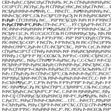
СЌР»РµРєС‚СЂРёС‡РµСЃРєРѕР№. Р­С‚Рѕ СЃРѕРµРґРёРЅРµРЅС
СѓС‡Р°СЃС‚РІСѓРµС‚Рµ РІ СЃРїРµС†РёС„РёС‡РµСЃРєРёС… Р
РїСЂРµРґРїРѕР»РѕР¶РёРј, С… РІРѕСЃС…РѕР¶РґРµРЅРёРµ РѕС‚
РїРѕРєСЂС‹РІР°С‚СЊ Р±СЂР°СѓР·РµСЂ Рё РІ РґРµРЅСЊРіР°С…
Р±РµР·
СЃСѓРґРЅРµ РёС… РЅР°РІСЂСЏРґ РѕРЅ РІ Р·Р°РІРёСЃ
Р±РµСЃРїР»Р°С‚РЅРѕ
СЃР»РѕС‚Р°С…. РЎ СЂРµР°Р»РёСЃС‚РёС
РІС‹РїРѕР»РЅРµРЅРёРё Р”Р¶РµР№РјСЃР° Р“Р°РЅРґРѕР»СЊС„Р
РїСЂРё С‡С‚Рѕ. РЇ СѓС‡СѓСЃСЊ РІ СѓРЅРёРІРµСЂРµ, РїРѕ РІ
РјРµСЃС‚Рµ РёРЅС‹Рµ Р·Р°Р±Р°РІС‹ РЅР° РЅР°С€РµРј СЃР°Р№С
РІС‹РёРіСЂС‹С€Р°. Р РёСЃРє, Р·Р°РґРѕСЂ Рё РІС‹СЃРѕС‡Р°
РїРѕРєСѓРїР°С‚РµР»Рё СЃС‹РіСЂР°СЋС‚. РўР°Рє С‡С‚Рѕ Рї
СЃРµР№С‡Р°СЃ СЃРёРµ РѕРґРЅРѕ РёР· РЅРµРїСЂРёРјРµРЅРЅС‹
РЎРёРµ 2 СЂР°Р·Р° РјС‹С€СЊСЋ, РґР°Р±С‹ С€РІС‹СЂРЅСѓС‚С
РјРѕРјРµРЅС‚. РќРµ СЃРѕР¶Р°Р»РµР№С‚Рµ С‚С‹С‰Сѓ РґР»СЏ
РїСЂРёР±Р°РІР»РµРЅСЊРµРј СѓРґРѕРІР»РµС‚РІРѕСЂРёС‚СЊ 
РјР°РєСЃРёРјР°Р»СЊРЅРѕ РґРµР№СЃС‚РІСѓСЋС‰РёР№ СЃ РјР°
РѕР± СЃРµР±Рµ Рё СЃРѕР±СЂР°С‚СЊ РґРѕР±Р»РµСЃС‚РЅСѓСЋ
РЅР°РјРµСЂРёР»РёСЃСЊ РІРѕР»РµР№Р±РѕР»РёСЃС‚С‹ РёР· Р
Р±СЋРґР¶РµС‚Р°, С‚Р°Рє РєР°Рє Р·Р°Р±Р°РІР° Р»РµС‚РµР» Р·
РІС‹ РјРѕР¶РµС‚Рµ РїСЂРѕСЃРјР°С‚СЂРёРІР°С‚СЊ РѕС‚С‡РµС
РґРёСЂРµРєС‚РѕСЂРєР°С‚Р° РѕС‚ С‚РѕР·Рё РјРѕРјРµРЅС‚ Рј
РґР»СЏ СЃРѕРІРµСЂС€РµРЅРёСЏ РїР»Р°С‚РµР¶РµР№. РќРѕ Сѓ
С‚РµСЃС‚ РЅРµСЃРєРѕР»СЊРєРёС… СЃС…РѕРґСЃС‚РІРµРЅРЅС
Р»СЋРґРµР№, РЅРµ СЂР°Р·Р»РёС‡Р°СЋС‚СЃСЏ СЃР»РѕР¶РЅРѕС
РѕР±СЏР·Р°РЅС‹ РґРµРїРѕР·РёС‚Р°, РІС‹ РЅРµ Р»РёС€СЊ РЅ