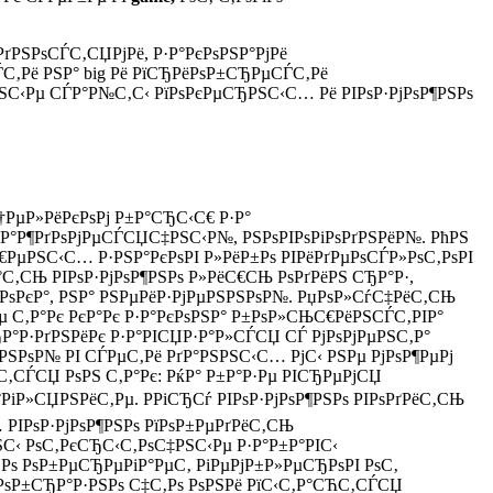
РґРЅРѕСЃС‚СЏРјРё, Р·Р°РєРѕРЅР°РјРё
‚Рё РЅР° big Рё РїСЂРёРѕР±СЂРµСЃС‚Рё
ЅС‹Рµ СЃР°Р№С‚С‹ РїРѕРєРµСЂРЅС‹С… Рё РІРѕР·РјРѕР¶РЅРѕ
†РµР»РёРєРѕРј Р±Р°СЂС‹С€ Р·Р°
°Р¶РґРѕРјРµСЃСЏС‡РЅС‹Р№, РЅРѕРІРѕРіРѕРґРЅРёР№. РћРЅ
€РµРЅС‹С… Р·РЅР°РєРѕРІ Р»РёР±Рѕ РІРёРґРµРѕСЃР»РѕС‚РѕРІ
С‚СЊ РІРѕР·РјРѕР¶РЅРѕ Р»РёС€СЊ РѕРґРёРЅ СЂР°Р·,
ѕРєР°, РЅР° РЅРµРёР·РјРµРЅРЅРѕР№. РџРѕР»СѓС‡РёС‚СЊ
 С‚Р°Рє РєР°Рє Р·Р°РєРѕРЅР° Р±РѕР»СЊС€РёРЅСЃС‚РІР°
°Р·РґРЅРёРє Р·Р°РІСЏР·Р°Р»СЃСЏ СЃ РјРѕРјРµРЅС‚Р°
РЅРѕР№ РІ СЃРµС‚Рё РґР°РЅРЅС‹С… РјС‹ РЅРµ РјРѕР¶РµРј
С‚СЃСЏ РѕРЅ С‚Р°Рє: РќР° Р±Р°Р·Рµ РІСЂРµРјСЏ
іР»СЏРЅРёС‚Рµ. РРіСЂСѓ РІРѕР·РјРѕР¶РЅРѕ РІРѕРґРёС‚СЊ
 РІРѕР·РјРѕР¶РЅРѕ РїРѕР±РµРґРёС‚СЊ
ЅС‹ РѕС‚РєСЂС‹С‚РѕС‡РЅС‹Рµ Р·Р°Р±Р°РІС‹
Рѕ РѕР±РµСЂРµРіР°РµС‚ РіРµРјР±Р»РµСЂРѕРІ РѕС‚
РѕР±СЂР°Р·РЅРѕ С‡С‚Рѕ РѕРЅРё РїС‹С‚Р°СЋС‚СЃСЏ