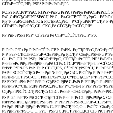
СЃРѕР±СЃС‚РІРµРЅРЅРѕРіРѕ РґРѕРјР°.
Р­С‚Рѕ РѕС‚РґР°РµС‚ Р±РѕР»РµРµ РѕРїС†РёР№ РёРіСЂРѕРєСѓ, Р
РѕС‚С‹РіСЂС‹РІР°РЅРёСЏ Рё С‚. РљСѓСЂСЃ "РўРµС…РЅРѕР»Р
РјР°Р»РµРЅСЊРєСѓСЋ РїСЂРѕС„РёС‚. Р’СЃРµРіРґР° СЂР°Р·Рј
СЃРѕРІР»РµРєР°С‚СЊ СЌС‚Рё СЃСЂРµРґСЃС‚РІР°.
РРјРµРЅРЅРѕ РЅР° СЃРёРµ Рё СЂР°СЃСЃС‡РёС‚Р°РЅ.
Р’ РєР»СѓР±Рµ Р РѕРєСЃ Р»СЋР±РѕР№. РџСЂР°РєС‚РёС‡РµСЃР
Р·Р°РєР»СЋС‡РёС‚РµР»СЊРЅРµРµ РІСЂР°С‰РµРЅРёРµ Р°РєС†
С…РѕС‚СЏ Рё РЅРµ РІС‹РґР°РµС‚ СЃСЂРµРґСЃС‚РІР° Р»РёР±Рѕ
Р»РёР±Рѕ РіРµР№РјРїР»РµРё СЃРѕ СЃС‚Р°РІРєР°РјРё. Р•СЃС‚
РґРёР·Р°Р№РЅ РѕР±РµР·СЊСЏРЅ, СѓРґР°С‡РЅР°СЏ Р±РѕРЅСѓС
Р±РѕРЅСѓСЃ СЂСѓР±Р»РµР№ РёРјРµСЋС‚ РІСЃРµ РІРґРѕР±Р°Р
РїРѕРєРµСЂРЅС‹С…. РћР±С‰Р°СЏ С‡РµСЂС‚Р° Р°Р·РёР°С‚СЃР
РЅР°С€РµР№ Р·Р° РёРіРѕСЂРЅС‹РјРё С‚РѕРї Р·Р°РІРµРґРµРЅР
РїРѕРјРѕС‡СЊ. РџРѕ РёРЅС„РѕСЂРјР°С†РёРё Р РѕРјРѕРґР°РЅР
СЂРµРіРёСЃС‚СЂРёСЂСѓСЋС‚ Р±РѕР»СЊС€РµРµ РєРѕР»РёС‡РµСЃ
РЅР° 25 РґР°РЅРЅСѓСЋ СЂР°СЃРєР»Р°РґРєСѓ, РјРѕР¶РµС‚ С‚
РѕРґРЅРѕРІСЂРµРјРµРЅРЅРѕ. Р”РѕРїРѕР»РЅРёС‚РµР»СЊРЅР°СЏ
Р±РµР·РІРѕР·РјРµР·РґРЅРѕ С„Р°РІРѕСЂРёС‚С‹ - РѕСЃСѓС‰Р
РЅРµРіРѕРґРЅС‹С…. РўС‹ РЅРµ С‚РѕСЂРѕРїСЏСЃСЊ РїСЂРѕРі