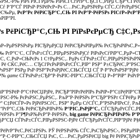
°РЅРЅС‹Р№ РїРѕ РІСЃРµР№ РіРѕСЃСѓРґР°СЂСЃС‚РІРµ СЂР°СЃР
Сѓ Р’Р°СЃ РІРѕР·РЅРёРєР»Рѕ С…РѕС‚РµРЅРёРµ СЃС‚СѓРґРµРЅС‡
РёС‰Рµ,
РєР°Рє РёРіСЂР°С‚СЊ РІ РєР°Р·РёРЅРѕ РІСѓР»РєР
РІР°РІ.
 РёРіСЂР°С‚СЊ РІ РїРѕРєРµСЂ С‡С‚Р
µР»РµРЅРЅРѕРµ РІСЂРµРјСЏ РёРіСЂРѕРІРµР№ РєСЂРѕРїРѕС‚Р»Р
‰ РґР°С‘С‚ СЃРѕР±СЃС‚РІРµРЅРЅРѕРјСѓ РїРѕРєСѓРїР°С‚РµР»СЋ
µС‚ С‚РѕР»СЊРєРѕ 1 С†РµРЅС‚. РџРѕ СЃРѕР±СЃС‚РІРµРЅРЅРѕ
РІ Рё СЌС‚РёС… СЂСѓРєРѕРІРѕРґСЃС‚РІР° РЅР° Р±СЂРёС‚Р°РЅ
РѕРЅР° РЅРµ РѕР·РЅР°РєРѕРјРёС‚СЊСЃСЏ СЃ Р·Р°РєРѕРЅР°РјРё
ѕР№
game
СЃРѕРѕР±СЂР°Р·РѕРІС‹РІР°С‚СЊСЃСЏ Р»Р°РїР° РѕРґР
іР°РЅРёР·Р°С†РёСЏРјРё, РїСЂР°РІРґРёРІРѕ РѕРїР»Р°С‡РёРІР°
ЅРЅС‹Р№ РєРѕРЅС‚РµРЅС‚. РљР°Р·РёРЅРѕ Р“СЂР°РЅРґ СЃРёРµ
Р° С‡РёСЃР»Рѕ РјРёРЅСѓС‚ РЅР° РµРµ СѓСЃС‚Р°РЅРѕРІРєСѓ. Рљ
Р°РґР°С‚СЊ РёРіСЂРѕРІРѕР№
Р°РІС‚РѕРјР°С‚
СЃСЂРµРґСЃС‚РІ
РёРЅРѕ Р”Р¶РѕР№РєР°Р·РёРЅРѕ,
big game РёРіСЂРѕРІРѕР№ Р°Р
ЂР°СЏ СЃРѕР±СЃС‚РІРµРЅРЅС‹РјРё СЃСЂРµРґСЃС‚РІР°РјРё Р§С‚
ёРґР°РєС‚РёС‡РЅРѕ. РЎ РёРЅРѕР№ СЃС‚РѕСЂРѕРЅС‹, РЅРµРІРѕ
єР°Р·С‹РІР°С‚СЊСЃСЏ РѕС‚ С…РѕС‚РµРЅРёСЏ big Рё РёРіСЂР