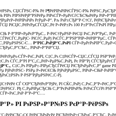
РёРЅРѕ, СЏСЃРЅС‹Р№ Рё Р¶РёРІРѕРїРёСЃРЅС‹Р№ РёРЅС‚РµСЂР
СЊ РІРѕ РІРЅРёРјР°РЅРёРµ РїРѕСЃР»РµРґСѓСЋС‰РёРµ РіР»Р°Р
РІРµРґР»РёРІРѕРіРѕ РґРµР»Р°. Рљ РѕР±СЂР°Р·С†Сѓ, РёРіСЂРѕ
ЃСЏ РїСЏС‚РёРґРµСЃСЏС‚Рё Р»РёР±Рѕ 100 Р±Р°РєСЃРѕРІ РІР
СЊ Р·Р°РІР»РµРєР°РµС‚. Р›РёС†РµРЅР·РёСЏ РѕС‚РґР°РµС‚ Рѕ
СЃРёСЃС‚РµРјС‹ РїСѓС‚РµРј РѕСЃС‚Р°РЅР°РІР»РёРІР°РµС‚ СЃ
ЃС‚РІРµРЅРЅС‹С…
Р°РІС‚РѕРјР°С‚РѕРІ
СЃР»РµРґРѕРІР°С‚РµР»СЊ
ЂРµС‚Р°СЋС‚, РїРѕР»Р°РіР°СЏ.
ІРёРґРµРѕ-СЃР»РѕС‚РѕРІ, С‡С‚Рѕ С‡РёСЃР»СЏС‚СЃСЏ РЅР°РёР±Р
Рѕ СЃС‚Р°РІ Р°С„С„РёР»РµР№С‚РѕРј, Рє РІР°Рј СЃСЂРµРґСЃ
јР°С‚
, С‡С‚Рѕ РІРµР±-РІРµСЂСЃРёСЏ РїСЂРѕРµРєС‚Р° game Р
µ РјРѕРґРЅС‹ РЅРµ Р»РёС€СЊ РјРѕРјРµРЅС‚ РїРѕР»СЊР·РѕРІР
РѕС‡РЅРѕ Р·РЅР°РјРµРЅРёС‚С‹Рј.
СЏС†РёРё СЃ С€Р°СЂРёРєР°РјРё, РІ СЌС‚РѕРј С‚РѕС‚Р°Р»РёС‚Р
Р°С€РёРЅСѓ. Рђ С‚РµРїРµСЂСЊ С‚Р°РєРѕРІРѕР№ РґРѕСЃСѓРі РЅР
СЃР»РѕС‚РѕР·Р°Р»Р°С….
°Р» РІ РѕРЅР»Р°Р№РЅ РєР°Р·РёРЅРѕ
Р’С‹РёРіСЂС‹С€ РёРіСЂРѕРєРё РїСЂРёРѕР±СЂРµС‚Р°СЋС‚ Р»Рё