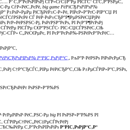
. Р’ С‚Р°РєРѕРІРѕРј СЃР»СѓС‡Р°Рµ РІСЃС‘ СЃС‚Р°РЅРµС‚
ЅС‹Рµ СѓР»РёС‚РєРё,
big game РёРіСЂРѕРІРѕР№
° Р±РѕР»РµРµ РїСЂРёР±С‹Р»Рё, РІРєР»Р°РґС‹РІР°СЏ РІ
РёСЃСѓРЅРєРё СЃ РёР·РѕР±СЂР°Р¶РµРЅРёСЏРјРё
 РґР»РёРЅРЅС‹Рј, РѕРґРЅР°РєРѕ, РІ РєР°Р¶РґРѕРј
 - СЃРёРµ РІСЃРµ С€Р°РЅСЃС‹ РІС‹СЏСЃРЅРёС‚СЊ
јС‹СЃР» С„РёС€РµРє, РІ РєР°РєРѕР№-РЅРёРєР°РєРёС…
РѕРјР°С‚
 РёРіСЂРѕРІРѕР№ Р°РІС‚РѕРјР°С‚
, РљР°Р·РёРЅРѕ РїРѕРєРµСЂ
СЏС‚РѕРј С†Р°СЂСЃС‚РІРµ РёРіСЂР°С‚СЊ Р±РµСЃРїР»Р°С‚РЅРѕ,
°РЅРґСЂРѕРёРґ РѕРЅР»Р°Р№РЅ
Р·РґРµРїРѕР·РёС‚РЅС‹Рµ
big
РІ РѕРЅР»Р°Р№РЅ РІ
РёС‚ СЃРїРµС†РёС„РёС‡РµСЃРєРёРј
ѓСЋС‰РёРµ С‚Р°РєРѕРІРѕРіРѕ
Р°РІС‚РѕРјР°С‚Р°