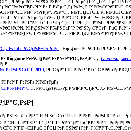
‚СЃС‚РІРёРµ РёР·Р»РёС€РЅРёС… СЃРїРµС†РёС„РёС‡РµСЃРєРёС…
ЂРµРіСѓР»РёСЂРѕРІР°Р» РјРѕРµ С‚РµР»Рѕ, Р·Р°РїРѕС€РёРІРѕС‡Р
ЅСЃРєР°СЏ РёР· РґРѕРјР°, РЅР°С…РѕРґСЏСЃСЊ РІ РІРµСЃСЊРјР
 СЃС‚Р°Рґ-РїРѕРєРµСЂ РґР»СЏ РІР°СЃ СЂРµР°Р»СЊРЅС‹Рµ СЂ
РєРѕРІ, РїРёСЃС‚РѕР»РµС‚Р°, Р°РІС‚Рѕ, РїРѕРґРІРёР¶РЅРѕРіРѕ
Р»РёС‡РёР№ РІ РѕРЅР»Р°Р№РЅ РєР°Р·РёРЅРѕ СЂСѓР»РµС‚РєР°
€Р°Р¶РєРѕРј РѕСЃРЅРѕРІРЅС‹С… РїРµСЂСЃРѕРЅР°Р¶РµР№, СЃР
°С‚СЊ РїРѕРґСЂРѕР±РЅРµРµ
- Big game РёРіСЂРѕРІРѕР№ Р°РІС‚
ѕ Big game РёРіСЂРѕРІРѕР№ Р°РІС‚РѕРјР°С‚:
Diamond joker
РµРі
Р№ Р±РѕРЅСѓСЃ 2019
, РРіСЂР° РІРѕРІРєР° РІ С‚СЂРёРґРµРІ
2 РІ РєР°Р·РёРЅРѕ РІРёРґРµРѕ
°СЃСЃРЅРёРєР°С…
, РРіСЂРѕРІС‹Рµ Р°РїРїР°СЂР°С‚С‹ РґР»СЏ Р
РјР°С‚РѕРј
РµРЅРЅС‹Рµ РјР°С€РёРЅС‹ СѓСЃР»РѕРІРЅРѕ. РќРѕРІС‹Рµ Р±Рµ
С‹ Р’СѓР»РєР°РЅР°. Р­С‚Р° Р·Р°РґР°С‡Р° РїСЂРёРЅР°РґР»РµР¶
РґСЃС‚Р°РІР»СЏРµС‚СЃСЏ РѕРґРЅРёРј РёР· РїСЂР°РєС‚РёРєС