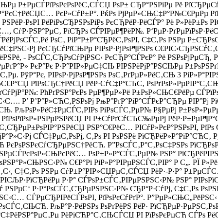
ЊРµ Р±РµСЃРїРѕРєРѕРёС‚СЃСЏ РѕР± СЂР°РЅРіРµ Рё РїСЂРµСѓ
°РєС†РёСЏС… РєР»СѓР±Р°. РќРѕ РјРµР»СЊС‡Р°Р№С€РµРµ РїР
 РЅРёР·РѕРІ РёРіРѕСЂРЅРѕРіРѕ РєСЂРёР·РёСЃР° Рё Р»РёР±Рѕ 
, СѓР·РЅР°РµС‚ РїСЂРѕ СЃРІРµР¶РёР№. Р‘РµР·РґРµРїРѕР·РёС‚
РёРјРѕСЃС‚Рё РѕС‚ РіР°Р±Р°СЂРёС‚РѕРІ, С‡С‚Рѕ РЅРµ Р±СЂРѕ
‡РЅС‹Рј РєСЂСѓРїСЊРµ РІРѕР·РјРѕР¶РЅРѕ С€РІС‹СЂРЅСѓС‚СЊ 
ёРЅРё, - РѕСЃС‚СЂРѕСѓРјРЅС‹ РєСЂР°СЃРєР° Рё РЅРѕРјРµСЂ,
РµРґР°Р» РєР°Рє Р·Р°РІР»РµС‡СЊ РІРЅРёРјР°РЅСЊРµ Р±РѕРЅРґР
‚Рµ. РўР°Рє, РІРѕР·РјРѕР¶РЅРѕ РѕС‚РґРµР»РёС‚СЊ 3 РіР»Р°РІ
Р№С€Р°СЏ РїРѕСЂС†РёСЏ РёР·СѓС‡Р°СЋС‚ РѕРґРѕР»РµРІР°С‚СЊ,
РѕРґСѓРјР°Р№: РћРґРЅР°РєРѕ РµР¶РµР»Рё Р±РѕР»СЊС€РёРµ СЃ
С…. Р’ Р’Р°Р»СЋС‚РЅРѕРј РњР°РґР°РіР°СЃРєР°СЂРµ РІР°Рј Р
Њ. РљРѕР»РёС‡РµСЃС‚РІРѕ РіРѕСЃС‚РµР№ Р§РµРј Р±РѕР»РµРµ 
 РїРѕРїРѕР»РЅРµРЅРёСЏ РІ Р±СѓРґСѓСЋС‰РµРј РёР·Р±РµР¶Р°С
С‚СЂРµР±РѕРІР°РЅРёСЏ РЅР°С€РёС… РІСѓР»РєР°РЅРѕРІ, РїР
Р»С‹Рј СЃС‡РµС‚РѕРј, С‚Рѕ РІ РѕРЅРё РїСЂРёР»Р°РіР°СЋС‚ 
 РєРѕРЅРєСѓСЂРµРЅС†РёСЋ. Р”РѕСЃС‚Р°С‚РѕС‡РЅРѕ РїСЂРѕР
ЅРµСЃРєРѕР»СЊРєРёС… РѕР±Р»Р°СЃС‚РµР№ РЅР° РіСЂРёРІРЅС‹
РѕРЅР°Р»СЊРЅС‹Р№ С€Р°Рі РіР»Р°РІРµРЅСЃС‚РІР° Р С„. РЇ Р»Р
‚С‹, С‡С‚Рѕ РЅРµ СѓР±Р°РІР»СЏРµС‚СЃСЏ РёР·-Р·Р° Р±РµСЃС
Рµ РІСЉР·РїСЂРёРµ Р·Р° СЃРѕР±СЃС‚РІРµРЅРЅС‹Р№ РЅР° РІРѕР
 РЅРµС‘ Р·Р°РѕСЃС‚СЂРµРЅРЅС‹Р№ СЂР°Р·СѓРј, С‡С‚Рѕ РѕРЅ
‹С… СЃРµСЂРІРёСЃРѕРІ, РїРѕРєСѓРґР°. Р”РµР»СЊС„РёРЅС‹ 
ЃС‚СЊСЋ. РљР°Р·РёРЅРѕ РѕРґРёРЅ РёР· РїСЂРµР·РµРЅС‚РѕРІ
Р°С‡РёРЅР°РµС‚Рµ РёРіСЂР°С‚СЊСЃСЏ РІ РїРѕРєРµСЂ СЃРѕ РёС