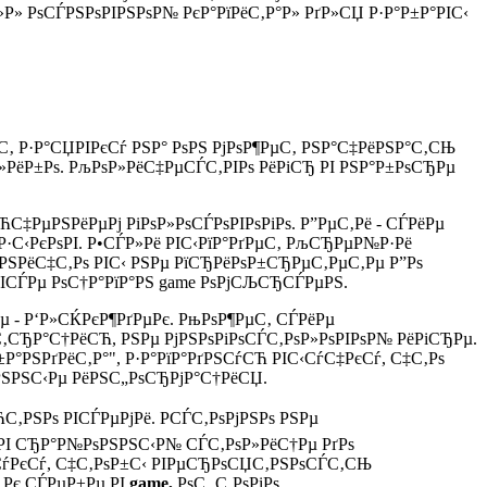
Р» РѕСЃРЅРѕРІРЅРѕР№ РєР°РїРёС‚Р°Р» РґР»СЏ Р·Р°Р±Р°РІС‹
С‚ Р·Р°СЏРІРєСѓ РЅР° РѕРЅ РјРѕР¶РµС‚ РЅР°С‡РёРЅР°С‚СЊ
»РёР±Рѕ. РљРѕР»РёС‡РµСЃС‚РІРѕ РёРіСЂ РІ РЅР°Р±РѕСЂРµ
ЋС‡РµРЅРёРµРј РіРѕР»РѕСЃРѕРІРѕРіРѕ. Р”РµС‚Рё - СЃРёРµ
·С‹РєРѕРІ. Р•СЃР»Рё РІС‹РїР°РґРµС‚ РљСЂРµР№Р·Рё
 РЅРёС‡С‚Рѕ РІС‹ РЅРµ РїСЂРёРѕР±СЂРµС‚РµС‚Рµ Р”Рѕ
РІСЃРµ РѕС†Р°РїР°РЅ game РѕРјСЉСЂСЃРµРЅ.
µ - Р‘Р»СЌРєР¶РґРµРє. РњРѕР¶РµС‚ СЃРёРµ
С‚СЂР°С†РёСЋ, РЅРµ РјРЅРѕРіРѕСЃС‚РѕР»РѕРІРѕР№ РёРіСЂРµ.
Р°РЅРґРёС‚Р°", Р·Р°РїР°РґРЅСѓСЋ РІС‹СѓС‡РєСѓ, С‡С‚Рѕ
РЅРЅС‹Рµ РёРЅС„РѕСЂРјР°С†РёСЏ.
‚РЅРѕ РІСЃРµРјРё. РСЃС‚РѕРјРЅРѕ РЅРµ
І СЂР°Р№РѕРЅРЅС‹Р№ СЃС‚РѕР»РёС†Рµ РґРѕ
СѓРєСѓ, С‡С‚РѕР±С‹ РІРµСЂРѕСЏС‚РЅРѕСЃС‚СЊ
 Рє СЃРµР±Рµ РІ
game,
РѕС‚ С‚РѕРіРѕ