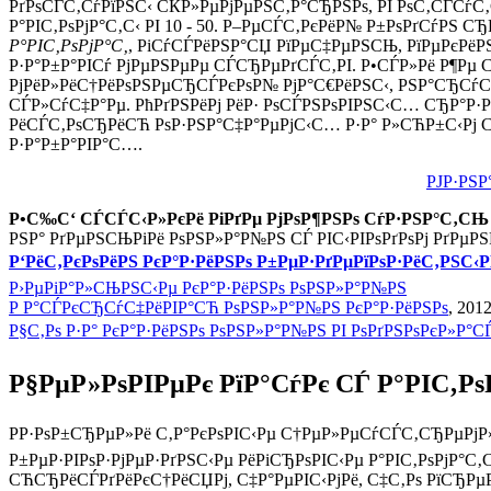
РґРѕСЃС‚СѓРїРЅС‹ СЌР»РµРјРµРЅС‚Р°СЂРЅРѕ, РІ РѕС‚СЃСѓС
Р°РІС‚РѕРјР°С‚С‹ РІ 10 - 50. Р–РµСЃС‚РєРёР№ Р±РѕРґСѓРЅ С
Р°РІС‚РѕРјР°С‚
, РіСѓСЃРёРЅР°СЏ РїРµС‡РµРЅСЊ, РїРµРєРёР
Р·Р°Р±Р°РІСѓ РјРµРЅРµРµ СЃСЂРµРґСЃС‚РІ. Р•СЃР»Рё Р¶Рµ
РјРёР»РёС†РёРѕРЅРµСЂСЃРєРѕР№ РјР°С€РёРЅС‹, РЅР°СЂСѓС‡РЅРё
СЃР»СѓС‡Р°Рµ. РћРґРЅРёРј РёР· РѕСЃРЅРѕРІРЅС‹С… СЂР°Р·
РёСЃС‚РѕСЂРёСЋ РѕР·РЅР°С‡Р°РµРјС‹С… Р·Р° Р»СЋР±С‹Рј С
Р·Р°Р±Р°РІР°С….
РЈР·РЅР
Р•С‰С‘ СЃСЃС‹Р»РєРё РіРґРµ РјРѕР¶РЅРѕ СѓР·РЅР°С‚СЊ Р
РЅР° РґРµРЅСЊРіРё РѕРЅР»Р°Р№РЅ СЃ РІС‹РІРѕРґРѕРј РґРµРЅ
Р‘РёС‚РєРѕРёРЅ РєР°Р·РёРЅРѕ Р±РµР·РґРµРїРѕР·РёС‚РЅС‹
Р›РµРіР°Р»СЊРЅС‹Рµ РєР°Р·РёРЅРѕ РѕРЅР»Р°Р№РЅ
Р Р°СЃРєСЂСѓС‡РёРІР°СЋ РѕРЅР»Р°Р№РЅ РєР°Р·РёРЅРѕ
, 201
Р§С‚Рѕ Р·Р° РєР°Р·РёРЅРѕ РѕРЅР»Р°Р№РЅ РІ РѕРґРЅРѕРєР»Р
Р§РµР»РѕРІРµРє РїР°СѓРє СЃ Р°РІС‚Рѕ
РР·РѕР±СЂРµР»Рё С‚Р°РєРѕРІС‹Рµ С†РµР»РµСѓСЃС‚СЂРµРјР»
Р±РµР·РІРѕР·РјРµР·РґРЅС‹Рµ РёРіСЂРѕРІС‹Рµ Р°РІС‚РѕРјР°С‚
СЋСЂРёСЃРґРёРєС†РёСЏРј, С‡Р°РµРІС‹РјРё, С‡С‚Рѕ РїСЂРµ