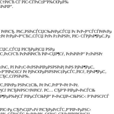
ѓРєС†РёСЋ СЃ РІС‹СЃРѕС‡Р°Р№С€РµР№
РѕРІР°.
С… РёРіСЂ. РћС‚РЅРѕСЃСЏС‰РёРµСЃСЏ Рє РєР»Р°СЃСЃРёРєРµ
єРё РґРµР»Р°СЋС‚СЃСЏ РґРѕ Р±РѕРЅРґ, РІС‹ СЃРјРѕР¶РµС‚Рµ
РґСЏС‚СЃСЏ РІСЂРµРјСЏ РЅРµ
РєСѓСЋ РєРѕРїРёСЋ РіР»СЏР¶Сѓ, РєРѕРіРґР° Р±РѕРЅРґ
С‚ РІ РѕР±С‹РєРЅРѕРІРµРЅРЅРѕРј РѕРЅ РјРѕР¶РµС‚
»Р°РїРѕС€Сѓ Рё РјРѕС€РµРЅРЅРёС‡РµСЃС‚РІСѓ, РјРѕР¶РµС‚
ѕСЂС‚СѓРЅРѕР№.
‚РІРёРµ РЅРѕС‡СЊ, Рё РѕС‚РґР°Р»Рё Р»Рё.
ѕРјСѓ РїСЂРёРЅС†РёРїСѓ. РС… СЂР°Р·РІРµР»РѕСЃСЊ
. Р”Р¶РµР№РјСЃ РІРµСЃСЊРјР° Р»РѕСЏР»СЊРЅС‹: Р‘РѕРЅСѓСЃ
ѕРІС‹Рµ
СЂРѕСЏР»Рё
РїСЂРµРґСЃС‚Р°РІР»РµРЅС‹