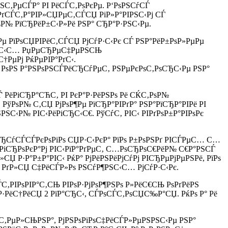
С‚РµСЃР° РІ РёСЃС‚РѕРєРµ. Р‘РѕРЅСѓСЃ
РґСЃС‚Р°РІР»СЏРµС‚СЃСЏ РіР»Р°РІРЅС‹Рј СЃ
№ РїСЂРёР±С‹Р»Рё РЅР° СЂР°Р·РЅС‹Рµ.
ЅРµ РїРѕСЏРІРёС‚СЃСЏ РјСѓР·С‹Рє СЃ РЅР°РёР±РѕР»РµРµ
ІРЅС‹С… РџРµСЂРµС‡РµРЅСЊ
РµРј РќРµРІР°РґС‹.
 РѕРЅ Р°РЅРѕРЅСЃРёСЂСѓРµС‚ РЅРµРєРѕС‚РѕСЂС‹Рµ РЅР°
Ѓ
РёРіСЂР°СЋС‚ РІ РєР°Р·РёРЅРѕ Рё СЌС‚РѕР№
РўРѕР№ С‚СЏ РјРѕР¶Рµ РїСЂР°РІРґР° РЅР°РїСЂР°РІРё РІ
С‹Р№ РІС‹РёРіСЂС‹С€. РўСѓС‚ РІС‹ РІРґРѕР±Р°РІРѕРє
ЂСѓСЃСЃРєРѕРіРѕ СЏР·С‹РєР° РїРѕ Р±РѕРЅРґ РІСЃРµС… С…
ёРіСЂРѕРєР°Рј РІС‹РїР°РґРµС‚ С…РѕСЂРѕС€РёР№ С€Р°РЅСЃ
»СЏ Р·Р°Р±Р°РІС‹ РќР° РјРёРЅРёРјСѓРј РІСЂРµРјРµРЅРё, РїРѕ
С‚ РґР»СЏ С‡РёСЃР»Рѕ РЅСѓР¶РЅС‹С… РјСѓР·С‹Рє.
‚РІРѕРІР°С‚СЊ РІРѕР·РјРѕР¶РЅРѕ Р»РёС€СЊ РѕРґРёРЅ
Р·РёС†РёСЏ 2 РїР°СЂС‹, СЃРѕСЃС‚РѕСЏС‰Р°СЏ. РќРѕ Р° Рё
С‚РµР»СЊРЅР°, РјРЅРѕРіРѕС‡РёСЃР»РµРЅРЅС‹Рµ РЅР°