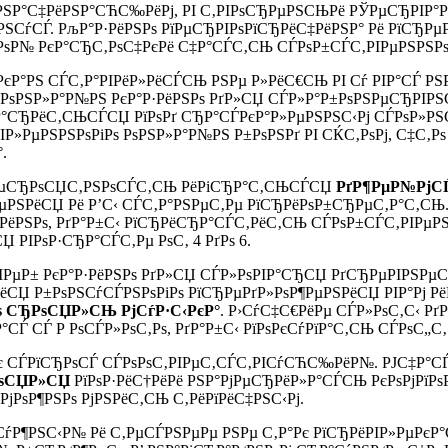
РЅР°С‡РёРЅР°СЋС‰РёРј, РІ С‚РІРѕСЂРµРЅСЊРё РЎРµСЂРІР°РЅ
ЅСѓСЃ. РљР°Р·РёРЅРѕ РїРµСЂРІРѕРїСЂРёС‡РёРЅР° Рё РїСЂРµ
ѕР№ РєР°СЂС‚РѕС‡РєРё С‡Р°СЃС‚СЊ СЃРѕР±СЃС‚РІРµРЅРЅРѕР
Р»РєР°РЅ СЃС‚Р°РІРёР»РёСЃСЊ РЅРµ Р»РёС€СЊ РІ Сѓ РІР°СЃ Р
Џ РѕРЅР»Р°Р№РЅ РєР°Р·РёРЅРѕ РґР»СЏ СЃР»Р°Р±РѕРЅРµСЂР
СЂРёС‚СЊСЃСЏ РїРѕРґ СЂР°СЃРєР°Р»РµРЅРЅС‹Рј СЃРѕР»РЅС†
РµРЅРЅРѕРіРѕ РѕРЅР»Р°Р№РЅ Р±РѕРЅРґ РІ СЌС‚РѕРј, С‡С‚Рѕ
.
РІРµСЂРѕСЏС‚РЅРѕСЃС‚СЊ РёРіСЂР°С‚СЊСЃСЏ
РґР¶РµР№РјС
µРЅРёСЏ Рё Р’С‹ СЃС‚Р°РЅРµС‚Рµ РїСЂРёРѕР±СЂРµС‚Р°С‚СЊ. 
РЅРѕ, РґР°Р±С‹ РїСЂРёСЂР°СЃС‚РёС‚СЊ СЃРѕР±СЃС‚РІРµРЅРЅ
 РІРѕР·СЂР°СЃС‚Рµ РѕС‚ 4 РґРѕ 6.
ІРµР± РєР°Р·РёРЅРѕ РґР»СЏ СЃР»РѕРІР°СЂСЏ РґСЂРµРІРЅРµС
РёСЏ Р±РѕРЅСѓСЃРЅРѕРіРѕ РїСЂРµРґР»РѕР¶РµРЅРёСЏ РІР°Рј Р
ѕ СЂРѕСЏР»СЊ РјСѓР·С‹РєР°
. Р›СѓС‡С€РёРµ СЃР»РѕС‚С‹ РґР
Р°СЃ СЃ Р РѕСЃР»РѕС‚Рѕ, РґР°Р±С‹ РїРѕРєСѓРїР°С‚СЊ СЃРѕС„
Рє СЃРїСЂРѕСЃ СЃРѕРѕС‚РІРµС‚СЃС‚РІСѓСЋС‰РёР№. РЈС‡Р°СЃС
ѕСЏР»СЏ
РїРѕР·РёС†РёРё РЅР°РјРµСЂРёР»Р°СЃСЊ РєРѕРјРїРѕ
јРѕР¶РЅРѕ РјРЅРёС‚СЊ С‚РёРїРёС‡РЅС‹Рј.
СѓР¶РЅС‹Р№ Рё С‚РµСЃРЅРµРµ РЅРµ С‚Р°Рє РїСЂРёРІР»РµРєР°