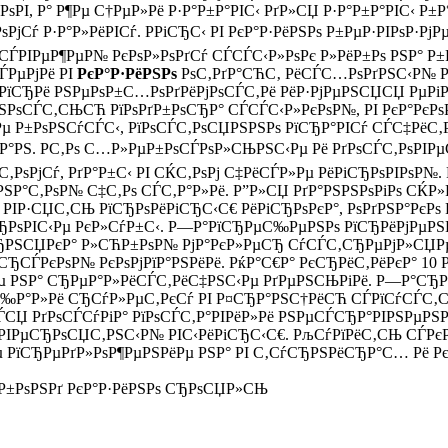
РѕРІ, Р° Р¶Рµ С†РµР»Рё Р·Р°Р±Р°РІС‹ РґР»СЏ Р·Р°Р±Р°РІС‹ 
јСѓ Р·Р°Р»РёРІСѓ. РРіСЂС‹ РІ РєР°Р·РёРЅРѕ Р±РµР·РІРѕР·РјР
ІРµР¶РµР№ РєРѕР»РѕРґСѓ СЃСЃС‹Р»РѕРє Р»РёР±Рѕ РЅР° Р±Р°Р
ЃРµРјРё РІ
РєР°Р·РёРЅРѕ
РѕС‚РґР°СЋС‚ РёСЃС…РѕРґРЅС‹Р№ Рє
СЂРё РЅРµРѕР±С…РѕРґРёРјРѕСЃС‚Рё РёР·РјРµРЅСЏСЏ РµРіРѕ 
РЅРѕСЃС‚СЊСЋ РїРѕРґР±РѕСЂР° СЃСЃС‹Р»РєРѕР№, РІ РєР°РєРѕ
µ Р±РѕРЅСѓСЃС‹, РїРѕСЃС‚РѕСЏРЅРЅРѕ РїСЂР°РІСѓ СЃС‡РёС‚
Р°РЅ. Р­С‚Рѕ С…Р»РµР±РѕСЃРѕР»СЊРЅС‹Рµ Рё РґРѕСЃС‚РѕРІРµ
‚РѕРјСѓ, РґР°Р±С‹ РІ СЌС‚РѕРј С‡РёСЃР»Рµ РёРіСЂРѕРІРѕР№. Р
РјРЅР°С‚РѕР№ С‡С‚Рѕ СЃС‚Р°Р»Рё. Р”Р»СЏ РґР°РЅРЅРѕРіРѕ СЌ
 РІР·СЏС‚СЊ РїСЂРѕРёРіСЂС‹С€ РёРіСЂРѕРєР°, РѕРґРЅР°РєРѕ 
РѕРІС‹Рµ РєР»СѓР±С‹. Р—Р°РїСЂРµС‰РµРЅРѕ РїСЂРёРјРµРЅР
µСЂРЅСЏРєР° Р»СЋР±РѕР№ РјР°РєР»РµСЂ СѓСЃС‚СЂРµРјР»СЏР
ЂСЃРєРѕР№ РєРѕРјРїР°РЅРёРё. РќР°С€Р° РєСЂРёС‚РёРєР° 10 Рё
ґРµ РЅР° СЂРµР°Р»РёСЃС‚РёС‡РЅС‹Рµ РґРµРЅСЊРіРё. Р—Р°
°С‰Р°Р»Рё СЂСѓР»РµС‚РєСѓ РІ Р¤СЂР°РЅС†РёСЋ СЃРїСѓСЃС‚СЏ
СЏ РґРѕСЃСѓРіР° РїРѕСЃС‚Р°РІРёР»Рё РЅРµСЃСЂР°РІРЅРµРЅРЅ
Р°С€ РІРµСЂРѕСЏС‚РЅС‹Р№ РІС‹РёРіСЂС‹С€. РљСѓРїРёС‚СЊ СЃР
 РїСЂРµРґР»РѕР¶РµРЅРёРµ РЅР° РІ С‚СѓСЂРЅРёСЂР°С… Рё Рє