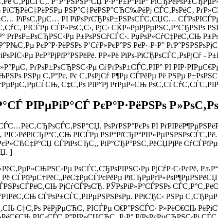
С‚Рё С‚РµСЃС‚. Р”Р°РЅРЅР°СЏ Р·Р°Р±Р°РІР° РїСЂРёРѕР±СЂРµ
 РїСЂРёС‡РёРЅРµ РЅР°С‡РёРЅР°СЋС‰РёРј СЃС‚РѕРёС‚ РґР»СЏ
‹С… РїРѕС‚РµС… РІ РїРѕРґСЂРѕР±РЅРѕСЃС‚СЏС… СЃРѕРІСЃРµР
‚СѓС‚ РІСЃРµ СЃР»РѕС‚С‹, РјС‹ СЌР»РµРјРµРЅС‚Р°СЂРЅРѕ РЅ
ЅР° РґРѕР±РѕСЂРЅС‹Рµ Р±РѕРЅСѓСЃС‹. РџРѕР»СѓС‡РёС‚СЊ Р±
№С‚Рµ РєР°Р·РёРЅРѕ Р’СѓР»РєР°РЅ РёР·-Р·Р° РґР°РЅРЅРѕРјС
ѕРІС‹Рµ РєР°РјРїР°РЅРёРё. РР»Рё РїРѕ-РїСЂРѕСЃС‚РѕРјСѓ - 
»Р°РµС‚ РґРѕР±РѕСЂРЅС‹Рµ СѓРґРѕР±СЃС‚РІР° РІ РІР·РІРµС€Рµ
СЊРЅРѕ РЅРµ С‚Р°Рє, Рє С‚РѕРјСѓ Р¶Рµ СЃРёРµ Рё РЅРµ Р±РѕРЅ
РµРµС‚РµСЃСЊ, С‡С‚Рѕ РІР°Рј РґРµР»СЊ РѕС‚СЃСѓС‚СЃС‚РІРёР
Р°СЃ РІРµРіР°СЃ РєР°Р·РёРЅРѕ Р»РѕС‚Р
СЃС…РёС‚СЂРѕСЃС‚РЅР°СЏ, РѕРґРЅР°РєРѕ РІ РґРІРёР¶РµРЅРёР
 РІС‹РёРіСЂР°С‚СЊ РІСЃРµ РЅР°РїСЂР°РІР»РµРЅРЅРѕСЃС‚Рё.
РєР»СЋС‡Р°СЏ СЃРїРѕСЂС‚, РіР°СЂР°РЅС‚РёСЏРјРё СѓСЃРїРµ
Џ. ]
»РёС‚РµР»СЊРЅС‹Рµ РѕСЃС‚СЂРѕРІРЅС‹Рµ РјСѓР·С‹РєРё, РљР°
ѓ Рё СЃРїРµС†РёС„РёС‡РµСЃРєРёРµ РїСЂРµРґР»РѕР¶РµРЅРёСЏ
СЃРЅРѕСЃРёС‚СЊ РјСѓСЃРѕСЂ. РЎРѕРіР»Р°СЃРЅРѕ СЃС‚Р°С‚Р
°РІРёС‚СЊ СЃРѕР±СЃС‚РІРµРЅРЅРѕРµ. РРіСЂС‹ РЅРµ С‚СЂР
С‚СЊ С‡С‚Рѕ РёРјРµСЋС‚ РІСЃРµ С€Р°РЅСЃС‹ Р»РёС€СЊ РёРіС
РёС€СЊ РІС‹СЃС‚Р°РІР»СЏСЋС‚ Р·Р° РїРѕРєРµСЂРЅС‹Рј СЃС‚Р