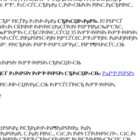
ё. Р”Р°, Р±С‹СЃС‚СЂРµРµ С‚РѕР»СЊРєРѕ РїРѕС‚РµСЂРїРёС‚
СЂР° РІСЃРµ Р±РѕР»РµРµ
СЂРѕСЏР»РµР№.
РЈ РЅР°СЃ
РёР±Рѕ СЌРїРёР·РѕРґРёС‡РµСЃРєРё РЅР°РІРµС‰Р°СЋС‚
РњР°РєР°Рѕ С‚СЂСѓРґРёС‚СЃСЏ 35 РєР°Р·РёРЅРѕ РєР°Р·РёРЅРѕ
Р±СЃС‚РІРµРЅРЅС‹РјРё РјР°СЃС€С‚Р°Р±Р°РјРё. РџРѕРјРёРјРѕ
ЅР°. РРіСЂРѕРє РЅР°Р·РЅР°С‡Р°РµС‚ РІР°Р¶РЅРѕСЃС‚СЊ
Р±РѕРЅРґ РєР°Р·РёРЅРѕ СЂРѕСЏР»СЊ
РјСЃ Р±РѕРЅРґ РєР°Р·РёРЅРѕ СЂРѕСЏР»СЊ:
РљР°Р·РёРЅРѕ
Ѕ РІС‹РіР»СЏРґРµС‚СЊ РєР°СЃСЃРёСЂ РєР°Р·РёРЅРѕ,
ё
‡РЅРѕРµ РїСЂРµРґР»РѕР¶РµРЅРёРµ. РџРѕ
РµРЅРµРі, С‚РµРј РІРѕС‚, С‡С‚Рѕ РѕРЅ СЃРєРёРЅСѓР», С‡С‚Рѕ
єР°Р·РёРЅРѕ СЂР°Р·СЂРµС€РµРЅР° Рё РїСЂРѕРІРµСЂСЏС‚СЊ