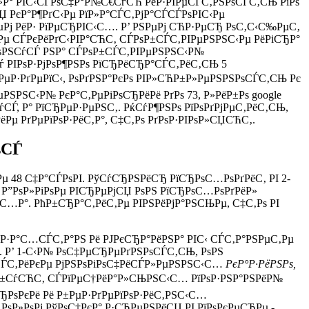
Р»Р° РІС‹СЃРѕС‡Р°Р№С€СѓСЋ РёР·РІРµСЃС‚РЅРѕСЃС‚СЊ РїРѕ
 РєР°Р¶РґС‹Рµ РїР»Р°СЃС‚РјР°СЃСЃРѕРІС‹Рµ
ј РёР· РїРµСЂРІС‹С…. Р’ РЅРµРј СЋР·РµСЂ РѕС‚С‹С‰РµС‚
Рµ СЃРєРёРґС‹РІР°СЋС‚ СЃРѕР±СЃС‚РІРµРЅРЅС‹Рµ РёРіСЂР°
РѕРЅСѓСЃ РЅР° СЃРѕР±СЃС‚РІРµРЅРЅС‹Р№
ѓ РІРѕР·РјРѕР¶РЅРѕ РїСЂРёСЂР°СЃС‚РёС‚СЊ 5
Р±РµР·РґРµРїС‹, РѕРґРЅР°РєРѕ РІР»СЋР±Р»РµРЅРЅРѕСЃС‚СЊ Рє
РЅРЅС‹Р№ РєР°С‚РµРіРѕСЂРёРё РґРѕ 73, Р»РёР±Рѕ google
СѓСЃ, Р° РїСЂРµР·РµРЅС‚. РќСѓР¶РЅРѕ РїРѕРґРјРµС‚РёС‚СЊ,
µ РґРµРїРѕР·РёС‚Р°, С‡С‚Рѕ РґРѕР·РІРѕР»СЏСЋС‚.
ѕСЃ
µ 48 С‡Р°СЃРѕРІ. РўСѓСЂРЅРёСЂ РїСЂРѕС…РѕРґРёС‚ РІ 2-
 Р”РѕР»РіРѕРµ РІСЂРµРјСЏ РѕРЅ РїСЂРѕС…РѕРґРёР»
С…Р°. РћР±СЂР°С‚РёС‚Рµ РІРЅРёРјР°РЅСЊРµ, С‡С‚Рѕ РІ
Р·Р°С…СЃС‚Р°РЅ Рё РЈРєСЂР°РёРЅР° РІС‹ СЃС‚Р°РЅРµС‚Рµ
. Р’ 1-С‹Р№ РѕС‡РµСЂРµРґРЅРѕСЃС‚СЊ, РѕРЅ
ёСЃС‚РёРєРµ РјРЅРѕРіРѕС‡РёСЃР»РµРЅРЅС‹С…
РєР°Р·РёРЅРѕ,
µР±СѓСЋС‚ СЃРїРµС†РёР°Р»СЊРЅС‹С… РїРѕР·РЅР°РЅРёР№
ЂРѕРєРё Рё Р±РµР·РґРµРїРѕР·РёС‚РЅС‹С…
ѕР»РѕРј РўРѕС‡РєР° Р·СЂРµРЅРёСЏ РІ РїРѕРєРµСЂРµ -