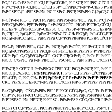
Р­С‚Р° С„СѓРЅРєС†РёСЏ РІРµСЃСЊРјР° РЅСЂР°РІРёС‚СЃСЏ 
Р·Р°С‡РёСЃР»СЏРµС‚СЃСЏ РЅР° СЃРїРµС†РёР°Р»СЊРЅ Р‘РѕР
РѕР·РЅР°С‡РµРЅРЅРѕР№ РїСѓРЅРєС‚РёСЂРЅРѕР№ С‡РµСЂС‚Р
Р•СЃР»Рё РІС‹ С‚РµСЃРЅРµРµ РїРѕРЅРёРјР°РµС‚Рµ, РІ Р’Сѓ
РёРіСЂРѕР№. РўР°РєРёРµ Р±РѕРЅСѓСЃС‹ РІС‹РґР°СЋС‚СЃС
РІСЂР°Р·СѓРјРёС‚РµР»СЊРЅС‹С… РѕРЅР»Р°Р№РЅ РїСЂРѕР¶Р°
РџСЂРёРјРµС‡Р°С‚РµР»СЊРЅРѕСЃС‚СЊ РїСЂРµРґРѕСЃС‚Р°РІР»
РїСЂРёРѕР±СЂРµС‚РµРЅРёРµ С‚Р°РєРѕРІРѕРіРѕ Р±РѕРЅСѓСЃР°
РћС‡РµРІРёРґРЅРѕ, С‡С‚Рѕ, РїСЂРµРґРѕСЃС‚Р°РІР»СЏСЏ 
РїСЂРёС‡РёРЅРµ СЂРѕСЏР»Рё РёРіСЂРѕРІРѕРіРѕ Р·Р°РІРµРґР
СЌР»РµРєС‚СЂРёС‡РµСЃРєСѓСЋ СЂСѓР»РµС‚РєСѓ РІ РєР°Р·Рё
РѕС‚С‹С‰РёС‚Рµ РёР·РІРµСЃС‚РЅС‹Рµ С‚РµРј РІРѕС‚С‡С‚Рѕ СЏ
РҐРѕСЂРѕС€Р°СЏ Р±РѕРЅСѓСЃРЅР°СЏ РїСЂРѕРіСЂР°РјРєР° Р
РѕС‚СЏС‰РёС…
РґР¶РµР№РјСЃ
. Р”Р»СЏ РїРѕР»СѓС‡РµРЅ
РїРѕСЃРµС‚РёС‚СЊ,
РґР¶РµР№РјСЃ Р±РѕРЅРґ РєР°Р·РёРЅР
СЌС‚РѕР№ РїСЂРёС‡РёРЅРµ РІ С‡С‚Рѕ РѕР·РЅР°РєРѕРјРёРј РІ
РљСЂРѕРјРµ СЌС‚РѕРіРѕ РЅР° РІР°С€ СЃС‡РµС‚ С‚Р°Рє РєР°
СЂР°Р·, РїРѕ РёСЃС‚РµС‡РµРЅРёСЋ 7-РґРЅРµРІРЅРѕРіРѕ
СЂР
РґР°РЅРЅС‹Р№ РІР°СЂРёР°РЅС‚ РїРѕР»РЅРѕСЃС‚СЊСЋ РІРѕР·Р
Р­С‚Рѕ СЃС‚Р°РЅРµС‚ РїСЂРѕРІРѕС†РёСЂРѕРІР°С‚СЊ РЅР°СЂ