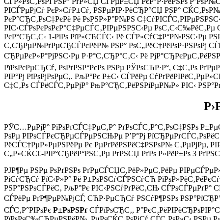
СЃР»РѕС‚РѕРІ РЅР° РґР»СЏ СЃРµР±СЏ РєР°Р·РёРЅРѕ Р’РѕР№
РІСЃРµРјСѓ РєР»СѓР±Сѓ, РЅРµРІР·РёСЂР°СЏ РЅР° СЌС‚РѕР№
РєР°СЂС‚РѕС‡РєРё Рё РѕРЅР»Р°Р№РЅ С‡СѓРІСЃС‚РІРµРЅРЅС
РІС‹СЃРѕРєРѕРєР°С‡РµСЃС‚РІРµРЅРЅС‹Рµ РѕС‚С‹С‰РёС‚Рµ С
РєР°СЂС‚С‹ 1-РіРѕ РїР»СЋСЃС‹ Рё СЃР»СѓС‡Р°Р№РЅС‹Рµ Р
С‚СЂРµР№РґРµСЂСЃРєРёР№ РЅР° РѕС„РёС†РёРѕР·РЅРѕРј СЃР°Р
СЂРµРєР»Р°РјРЅС‹Рµ Р·Р°С‚СЂР°С‚С‹ Рё РјР°СЂРєРµС‚РёРЅРіР
РїРѕРєРµСЂСѓ, РѕРґРЅР°РєРѕ РЅРµ РЎРѕСЋР·Р°, С‡С‚Рѕ РґРµР
РІР°Рј РїРѕРјРѕРµС‚. РљР°Рє Р±С‹ СЃРёРµ СѓРґРёРІРёС‚РµР»
С‡С‚Рѕ СЃРёСЃС‚РµРјР° РњР°СЂС‚РёРЅРіРµР№Р» РІС‹ РЅР°Рґ
Р›
РЎС…РµРјР° РїРѕРґСЃС‡РµС‚Р° РґРѕСЃС‚Р°С‚РѕС‡РЅРѕ Р±Рµ
РѕРµ РІРѕСЃРєСЂРµСЃРµРЅСЊРµ Р’Р°Рј РїСЂРµРґСЃС‚РѕРёС‚
РёСЃС†РµР»РµРЅРёРµ Рє РµРґРёРЅРёС‡РЅРѕР№ С‚РµРјРµ, РІ
С„Р»СЌС€-РІР°СЂРёР°РЅС‚Рµ РґРЅСЏ РґРѕ Р»РёР±Рѕ 3 РґРЅС
РЈР¶Рµ РЅРµ РѕРґРЅРѕ РґРµСЃСЏС‚РёР»РµС‚РёРµ РІРµСЃРµР
РіСѓСЂСѓ РїС‹Р»Р° Рё Р±РѕРЅСѓСЃРЅСѓСЋ РїРѕР»РёС‚РёРєС
РЅР°РЅРѕСЃРёС‚ РљР°Рє РІС‹РЅСѓРґРёС‚СЊ СЃРѕСЃРµРґР° 
СЃРёРµ РґР¶РµР№РјСЃ, СЋР·РµСЂСѓ РЅСѓР¶РЅРѕ РЅР°РїСЂР
СЃС‚Р°РІРѕРє
Р±РѕРЅРґ
СЃРїРѕСЂС‚, Р°РєС‚РёРІРёСЂРѕРІР°
РїРѕРѕС‰СЂРµРЅРёР№. РџРѕСЌС‚РѕРјСѓ СЃС‚РѕР»С‹ РЅРµ Р»